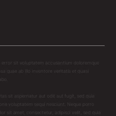
ffiliate
n 20xx
us error sit voluptatem accusantium doloremque
 quae ab illo inventore veritatis et quasi
abo.
 sit aspernatur aut odit aut fugit, sed quia
ione voluptatem sequi nesciunt. Neque porro
r sit amet, consectetur, adipisci velit, sed quia