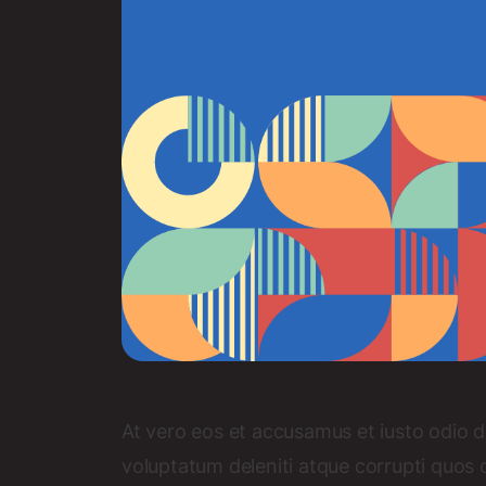
At vero eos et accusamus et iusto odio d
voluptatum deleniti atque corrupti quos 