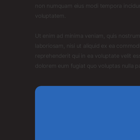
non numquam eius modi tempora incidun
voluptatem.
Ut enim ad minima veniam, quis nostrum 
laboriosam, nisi ut aliquid ex ea commo
reprehenderit qui in ea voluptate velit es
dolorem eum fugiat quo voluptas nulla pa