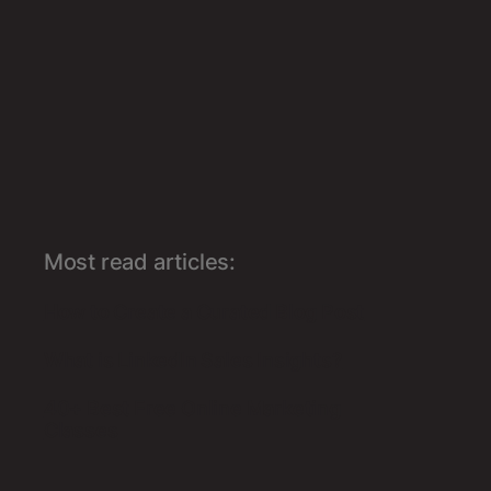
Most read articles:
How to Create a Curated Blog Post
What is LinkedIn Sales Insights?
40+ Best Free Online Marketing
Classes