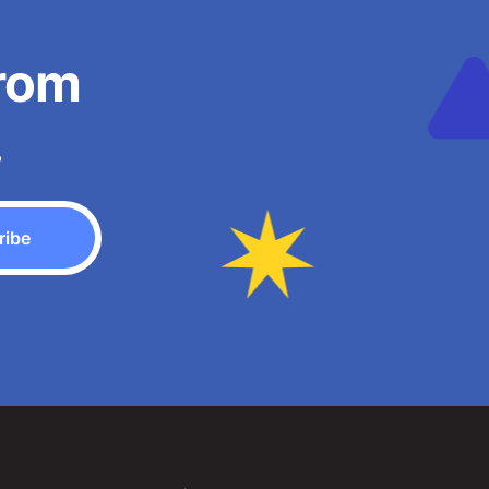
from
.
ribe