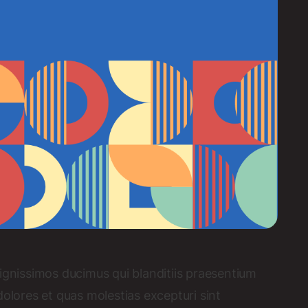
ignissimos ducimus qui blanditiis praesentium
dolores et quas molestias excepturi sint