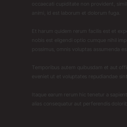
occaecati cupiditate non provident, simili
animi, id est laborum et dolorum fuga.
Et harum quidem rerum facilis est et exp
nobis est eligendi optio cumque nihil i
possimus, omnis voluptas assumenda est
Temporibus autem quibusdam et aut offic
eveniet ut et voluptates repudiandae sin
Itaque earum rerum hic tenetur a sapient
alias consequatur aut perferendis dolorib