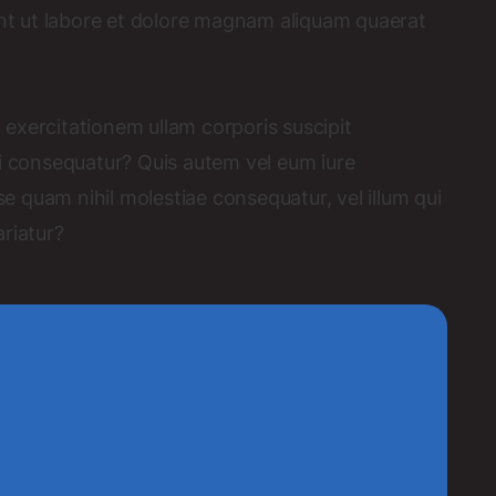
t ut labore et dolore magnam aliquam quaerat
exercitationem ullam corporis suscipit
di consequatur? Quis autem vel eum iure
se quam nihil molestiae consequatur, vel illum qui
riatur?