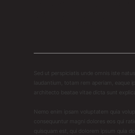
Navigating A
Marketing i
Sed ut perspiciatis unde omnis iste nat
laudantium, totam rem aperiam, eaque ipsa
architecto beatae vitae dicta sunt explic
Nemo enim ipsam voluptatem quia voluptas
consequuntur magni dolores eos qui rat
quisquam est, qui dolorem ipsum quia dolo