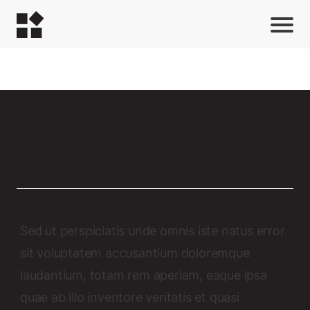
Advanced Techniques for
Monetizing Your Blog
Sed ut perspiciatis unde omnis iste natus error
sit voluptatem accusantium doloremque
laudantium, totam rem aperiam, eaque ipsa
quae ab illo inventore veritatis et quasi