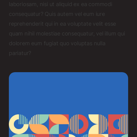
laboriosam, nisi ut aliquid ex ea commodi
consequatur? Quis autem vel eum iure
reprehenderit qui in ea voluptate velit esse
quam nihil molestiae consequatur, vel illum qui
dolorem eum fugiat quo voluptas nulla
pariatur?