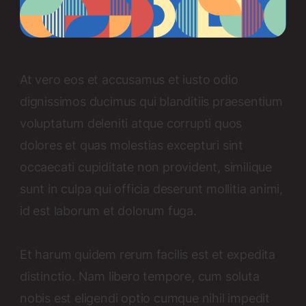
At vero eos et accusamus et iusto odio
dignissimos ducimus qui blanditiis praesentium
voluptatum deleniti atque corrupti quos
dolores et quas molestias excepturi sint
occaecati cupiditate non provident, similique
sunt in culpa qui officia deserunt mollitia animi,
id est laborum et dolorum fuga.
Et harum quidem rerum facilis est et expedita
distinctio. Nam libero tempore, cum soluta
nobis est eligendi optio cumque nihil impedit